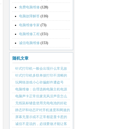
免费电脑维修
(128)
电脑故障解答
(116)
电脑维修专家
(73)
电脑维修工程
(151)
诚信电脑维修
(153)
随机文章
针式打印机一般会出现什么常见故
障
针式打印机多联单据打印不清晰的
原因是什么
玩网络游戏小心诈骗邮件遭盗号
电脑维修：合理选购电脑主机电源
的重要性
电脑声卡正常但麦克风没声音怎么
办
无线鼠标键盘使用充电电池的好处
和坏处
静态IP和动态IP对开机速度和网速的
影响
屏幕无显示或不正常都是显卡惹的
祸
诚信不是说的，必须要做才能让客