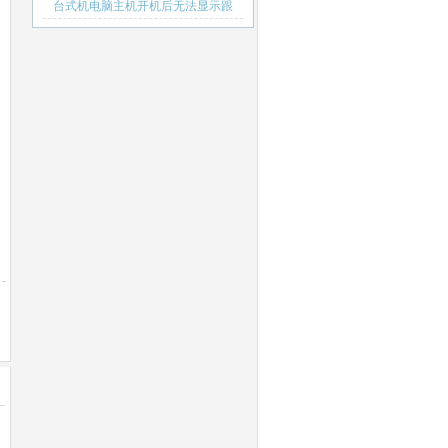
户信服
台式机电脑主机开机后无法显示跟
电源有关