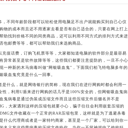
，不同年龄阶段都可以轻松使用电脑足不出户就能购买到自己心仪
购物的成本而且还不用逐家去看是否有自己适合的，只要在网上打上
帮助找到价格不同的同类商品，还可以利用不同方式的排列方式来进
否包邮费等等，都可以帮助我们来选购商品。
充值话费，订购飞机票等等，大家都知道电脑的软件部分是最容易
有异常甚至是软件故障等等，这些我们都要注意提防的，一旦不小心
现一种新的木马病毒叫做“网银吸血鬼”，下面我们柏飞特电脑多年的
银吸血鬼究竟是什么一回事。
是什么，就是网络银行的简称，现在我们在进行网购时都会利用一
全性，利用U盾来进行网购的话几乎是100%安全的，但网银吸血鬼病
血鬼病毒是通过伪装成压缩文件而且这些压缩文件后缀名并不是
是DMG，大家遇到这样的压缩包就要小心，骗子往往会利用嵌套压缩的
DMG文件收藏在一个正常的RAR压缩包里，这样就是为了逃避杀毒
是什么代理商或者是一家特约商家，甚至是一个厂家，可以给到你一
的名义发这些带病毒的压缩文件给你，当你一不留神就中了他的奸