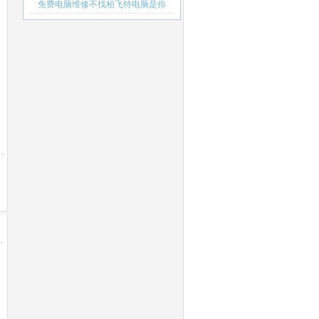
修才合理
免费电脑维修不找柏飞特电脑是你
的损失