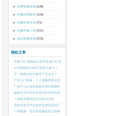
免费电脑维修
(128)
电脑故障解答
(116)
电脑维修专家
(73)
电脑维修工程
(151)
诚信电脑维修
(153)
随机文章
主板CPU 测温探头异常造成CPU温
度瞬间过高
XP系统的忌讳你又知道几多个？
万一电脑主机主板坏了怎么办？
广州上门维修：个人电脑硬盘出现
故障后如何做保修
广州中小企业应该如何看待电脑外
包包月维护服务
电脑无法打印并且提示打印错误原
因分析
一体机电脑的优点与缺点分析
系统安装完毕后如何选择合适自己
系统的杀毒软件
广州电脑：笔记本电脑应该怎样维