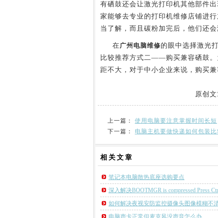
有硒鼓还会让激光打印机其他部件出
家能够去专业的打印机维修店铺进行
当了解，而且碳粉加完后，他们还会
在
广州电脑维修
的眼中选择激光
比较推荐方式二——购买兼容硒鼓。
距不大，对于中小企业来说，购买兼
原创文
上一篇：
使用电脑要注意掌握时间长短
下一篇：
电脑主机要做快递如何包装比
相关
文章
笔记本电脑散热底座选购要点
深入解决BOOTMGR is compressed Press Ctrl+A
如何解决夜视安防监控摄像头图像模糊不
电脑声卡正常但麦克风没声音怎么办