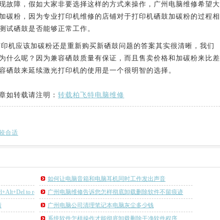
现故障，假如大家非要选择这样的方式来操作，广州电脑维修希望大
加碳粉，因为专业打印机维修的店铺对于打印机硒鼓加碳粉的过程相
测试硒鼓是否能够正常工作。
打印机应该加碳粉还是重新购买新硒鼓问题的答案其实很清晰，我们
为什么呢？因为兼容硒鼓质量有保证，而且售卖价格和加碳粉来比差
容硒鼓来延续激光打印机的使用是一个很明智的选择。
章如转载请注明：
转载柏飞特电脑维修
较合适
如何让电脑音箱和电脑耳机同时工作发出声音
lt+Del to restart
广州电脑维修告诉您怎样彻底卸载删除软件不留痕迹
清
广州电脑公司清理笔记本电脑灰尘多少钱
系统软件怎样操作才能彻底卸载删除干净软件程序